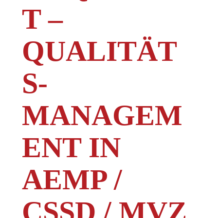
T –
QUALITÄT
S­
MANAGEM
ENT IN
AEMP /
CSSD / MVZ