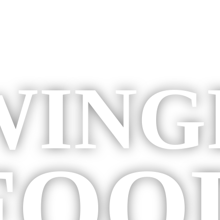
WING
FOO