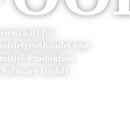
irtschaft für
mittelgroßhandel und
mittel-Produktion
 Software GmbH