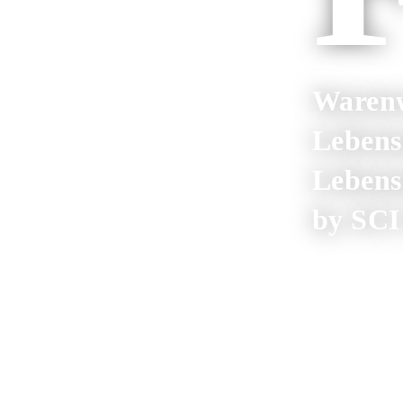
Warenw
Lebens
Lebens
by SCI